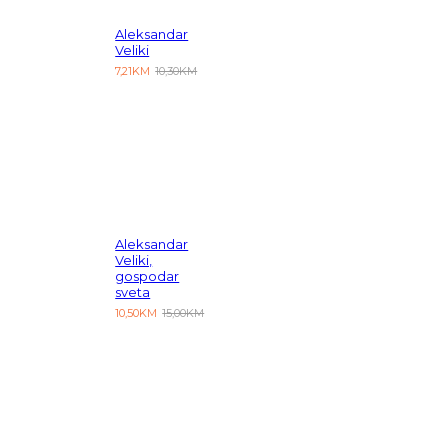
Aleksandar
Veliki
7,21KM
10,30KM
Aleksandar
Veliki,
gospodar
sveta
10,50KM
15,00KM