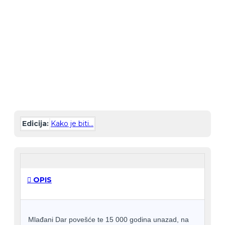
-30 %
Edicija:
Kako je biti...
OPIS
Mlađani Dar povešće te 15 000 godina unazad, na