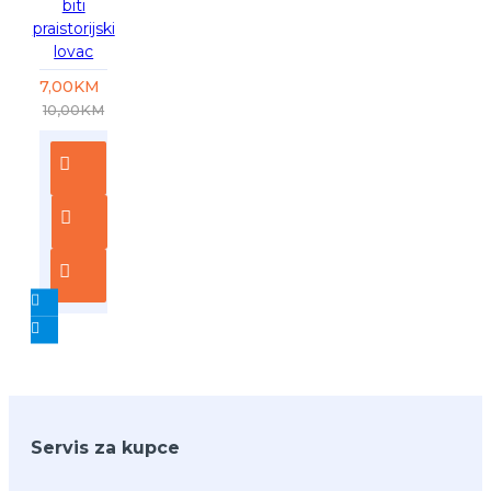
biti
praistorijski
lovac
7,00KM
10,00KM
Servis za kupce