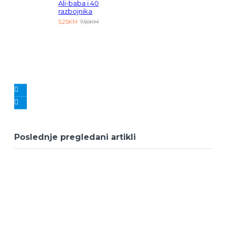
Ali-baba i 40
razbojnika
5,25KM
7,50KM
Poslednje pregledani artikli