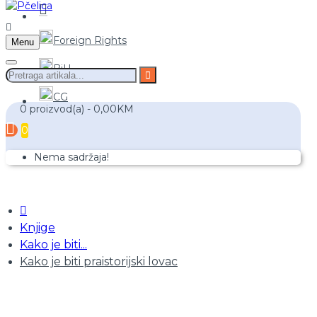
Foreign Rights
Menu
BiH
CG
0 proizvod(a) - 0,00KM
0
Nema sadržaja!
Knjige
Kako je biti...
Kako je biti praistorijski lovac