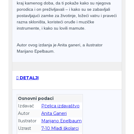
kraj kamenog doba, da ti pokaže kako su njegova
porodica i on preživljavali – i kako su se zabavljali
postavljajući zamke za životinje, ložeći vatru i praveći
razna skloništa, koristeći oruđe i muzičke
instrumente, i kako su lovili mamute.
Autor ovog izdanja je Anita ganeri, a ilustrator
Marijano Epelbaum.
DETALJI
Osnovni podaci
Izdavač
Pčelica izdavaštvo
Autor
Anita Ganeri
Ilustrator
Marijano Epelbaum
Uzrast
7-10 Mlađi školarci