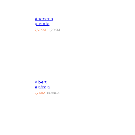
Abeceda
prirode
7,32KM
12,20KM
Albert
Ajnštajn
7,21KM
10,30KM