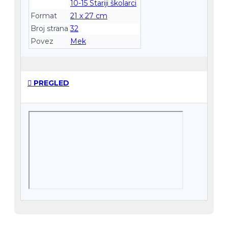
10-15 Stariji školarci
Format
21 x 27 cm
Broj strana
32
Povez
Mek
PREGLED