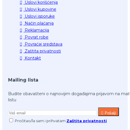
Uslovi korišćenja
Uslovi kupovine
Uslovi isporuke
Način plaćanja
Reklamacija
Povrat robe
Povraćaj sredstava
Zaštita privatnosti
Kontakt
Mailing lista
Budite obavašteni o najnovijim događajima prijavom na mail
listu
Pošalji
Pročitao/la sam i prihvatam
Zaštita privatnosti