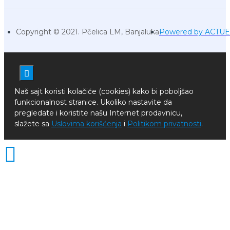
Copyright © 2021. Pčelica LM, Banjaluka
Powered by ACTU
Naš sajt koristi kolačiće (cookies) kako bi poboljšao
funkcionalnost stranice. Ukoliko nastavite da
pregledate i koristite našu Internet prodavnicu,
slažete sa
Uslovima korišćenja
i
Politikom privatnosti
.