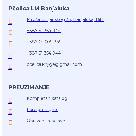
Pčelica LM Banjaluka
Miloša Crnjanskog 33, Banjaluka, BiH
+387 51 354 944
+387 65 605 845
+387 51 354 944
pcelica.knjige@gmail.com
PREUZIMANJE
Kompletan katalog
Foreign Rights
Obrazac za odjave