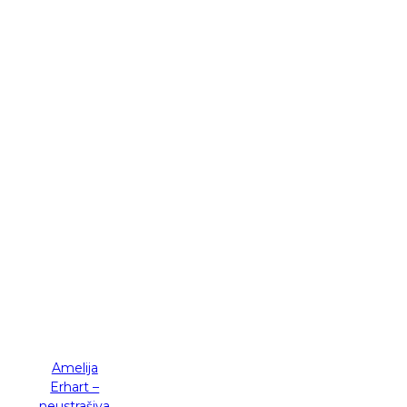
-30 %
Amelija
Erhart –
neustrašiva