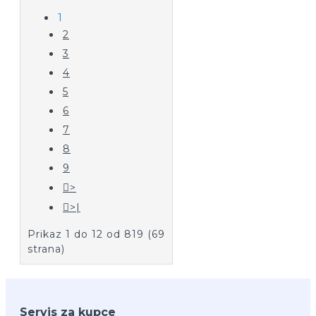
1
2
3
4
5
6
7
8
9
>
>|
Prikaz 1 do 12 od 819 (69
strana)
Servis za kupce