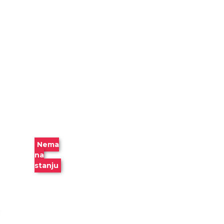
Aleksić
Tanja
Peternek Aleksić
Tatjana Kovačev
Tereza Porčelo
Timoti Nepmen
Tomaš Tuma
Tomi
Kontio
Tone
Seliškar
Uglješa
Šajtinac
Valentina
Mazeli
Vanesa
-30 %
Martines
Vesna
Aleksić
Vesna
Vidojević Gajović
Nema
Viktorija Ingland i Dejvid
na
Antram
Violeta
stanju
Jović
Vladan
Stevanović
Vladimir
Stojšin
Vladislav
Vojnović
Vlasta N.
Cenić
Zana