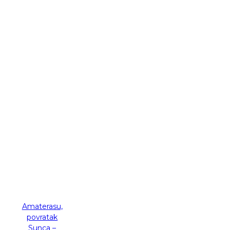
-30 %
Amaterasu,
povratak
Sunca –