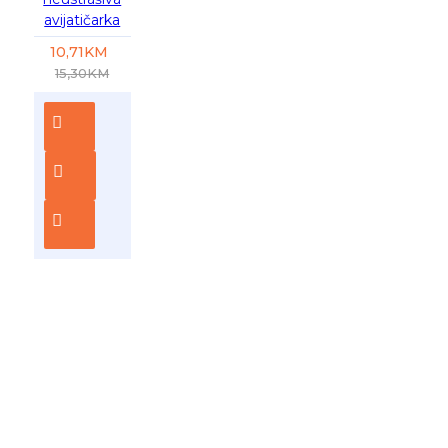
avijatičarka
10,71KM
15,30KM