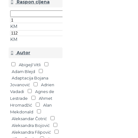
Raspon cijena
KM
KM
Autor
Abigejl Vitli
Adam Blejd
Adaptacija Bojana
Jovanović
Adrien
Vadadi
Agnes de
Lestrade
Ahmet
Hromadžić
Alan
Mekdonald
Aleksandar Čotrić
Aleksandra Bojović
Aleksandra Filipović