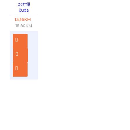
zemlji
čuda
13,16KM
18,80KM