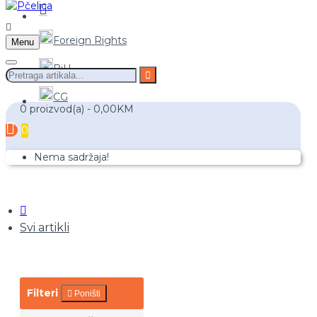
Foreign Rights
Menu
BiH
CG
0 proizvod(a) - 0,00KM
0
Nema sadržaja!
Svi artikli
Filteri
Poništi