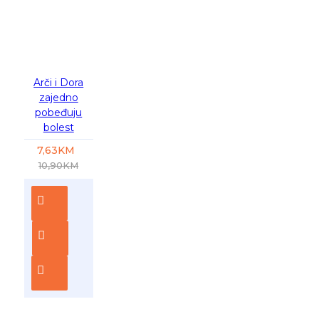
-30 %
Arči i Dora
zajedno
pobeđuju
bolest
7,63KM
10,90KM