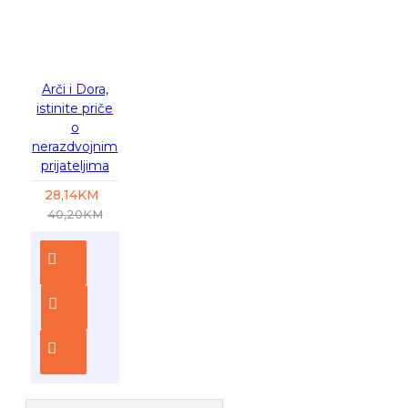
-30 %
Arči i Dora,
istinite priče
o
nerazdvojnim
prijateljima
28,14KM
40,20KM