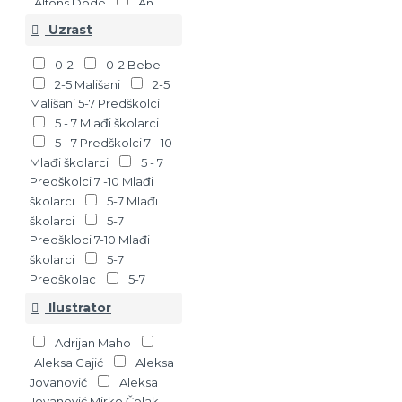
Alfons Dode
An
Dimerg, Lidovik Lekont
Uzrast
Ana Cakić
Ana
Frank
Ana Tereros
0-2
0-2 Bebe
Martin
Andrea
2-5 Mališani
2-5
Rajtmajer
Anita
Mališani 5-7 Predškolci
Ganeri
Anja
5 - 7 Mlađi školarci
Damiron
Antoan de
5 - 7 Predškolci 7 - 10
Sent Egziperi
Mlađi školarci
5 - 7
Anđela Mekalister
Predškolci 7 -10 Mlađi
Ari Folman
Artur
školarci
5-7 Mlađi
Konan Dojl
Barbara
školarci
5-7
Tejlor
Biljana Jevtić
Predškloci 7-10 Mlađi
Marković
Bojan
školarci
5-7
Babić
Bojan Hodžić
Predškolac
5-7
Kosorić
Bojan
Predškolci
5-7
Ilustrator
Jovanović
Predškolci 7-10 Mlađi
Bojan
Ljubenović
predškolci
5-7
Bojana
Adrijan Maho
Predškolci 7-10 Mlađi
Jovanović
Bojana
Aleksa Gajić
Aleksa
školarci
7 - 10 Mlađi
Novković
Borisav
Jovanović
Aleksa
školarci
7 - 10 Mlađi
Bora Stanković
Jovanović Mirko Čolak