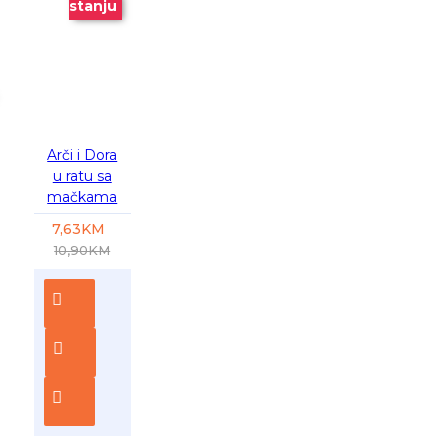
stanju
Arči i Dora
u ratu sa
mačkama
7,63KM
10,90KM