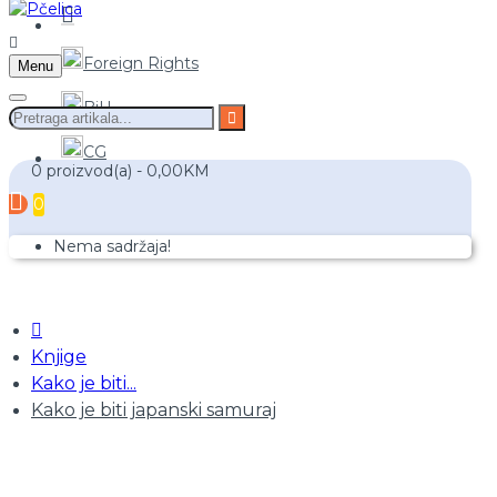
Foreign Rights
Menu
BiH
CG
0 proizvod(a) - 0,00KM
0
Nema sadržaja!
Knjige
Kako je biti...
Kako je biti japanski samuraj