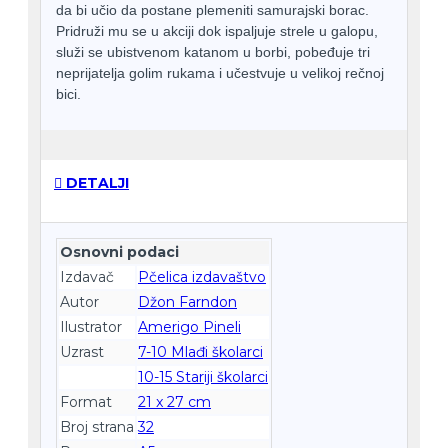
da bi učio da postane plemeniti samurajski borac.
Pridruži mu se u akciji dok ispaljuje strele u galopu,
služi se ubistvenom katanom u borbi, pobeđuje tri
neprijatelja golim rukama i učestvuje u velikoj rečnoj
bici.
DETALJI
Osnovni podaci
Izdavač
Pčelica izdavaštvo
Autor
Džon Farndon
Ilustrator
Amerigo Pineli
Uzrast
7-10 Mlađi školarci
10-15 Stariji školarci
Format
21 x 27 cm
Broj strana
32