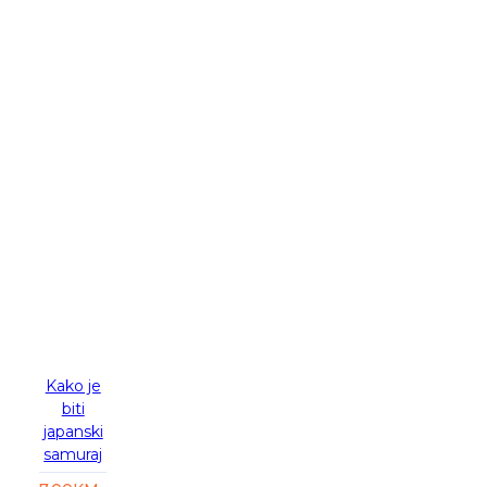
-30 %
Kako je
biti
japanski
samuraj