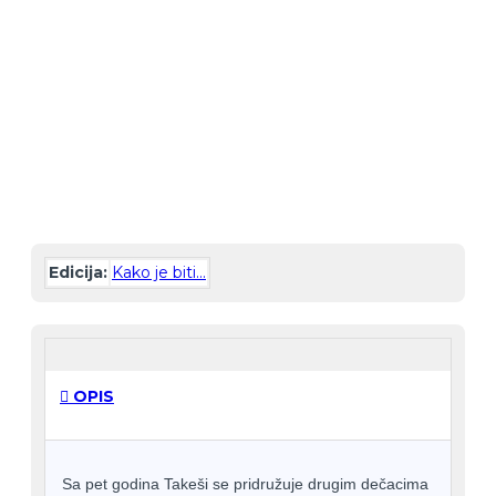
-30 %
Edicija:
Kako je biti...
OPIS
Sa pet godina Takeši se pridružuje drugim dečacima