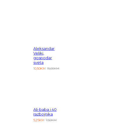
Aleksandar
Veliki,
gospodar
sveta
10,50KM
15,00KM
Ali-baba i 40
razbojnika
5,25KM
7,50KM