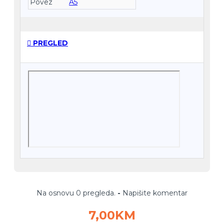
Povez
A5
PREGLED
Na osnovu 0 pregleda.
-
Napišite komentar
7,00KM