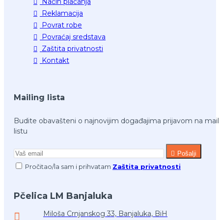
Način plaćanja
Reklamacija
Povrat robe
Povraćaj sredstava
Zaštita privatnosti
Kontakt
Mailing lista
Budite obavašteni o najnovijim događajima prijavom na mail
listu
Pošalji
Pročitao/la sam i prihvatam
Zaštita privatnosti
Pčelica LM Banjaluka
Miloša Crnjanskog 33, Banjaluka, BiH