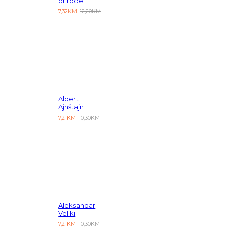
prirode
7,32KM
12,20KM
Albert
Ajnštajn
7,21KM
10,30KM
Aleksandar
Veliki
7,21KM
10,30KM