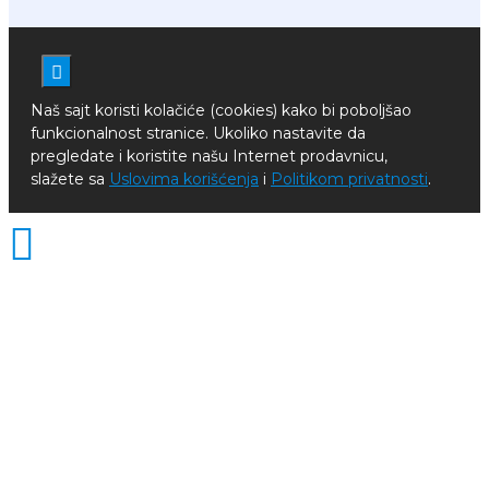
Naš sajt koristi kolačiće (cookies) kako bi poboljšao
funkcionalnost stranice. Ukoliko nastavite da
pregledate i koristite našu Internet prodavnicu,
slažete sa
Uslovima korišćenja
i
Politikom privatnosti
.