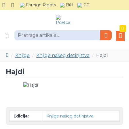
Foreign Rights
BiH
CG
0
Knjige
Knjige našeg detinjstva
Hajdi
Hajdi
-30 %
Edicija:
Knjige našeg detinjstva