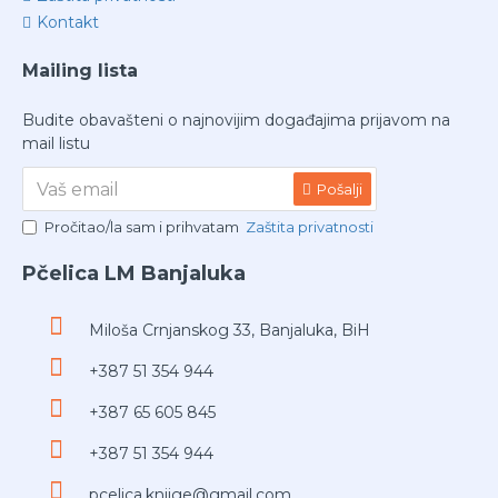
Kontakt
Mailing lista
Budite obavašteni o najnovijim događajima prijavom na
mail listu
Pošalji
Pročitao/la sam i prihvatam
Zaštita privatnosti
Pčelica LM Banjaluka
Miloša Crnjanskog 33, Banjaluka, BiH
+387 51 354 944
+387 65 605 845
+387 51 354 944
pcelica.knjige@gmail.com