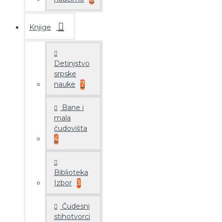
Knjige
Detinjstvo
srpske
nauke
7
Bane i
mala
čudovišta
4
Biblioteka
Izbor
3
Čudesni
stihotvorci