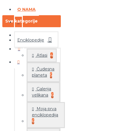
O NAMA
Sve kategorije
Enciklopedije
Atlasi
4
Čudesna
planeta
5
Galerija
velikana
6
Moja prva
enciklopedija
6