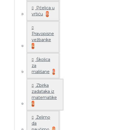
Pčelica u
vrtiću
8
Pravopisne
vežbanke
4
Školica
za
mališane
6
Zbirka
zadataka iz
matematike
4
Želimo
da
naučimo
8