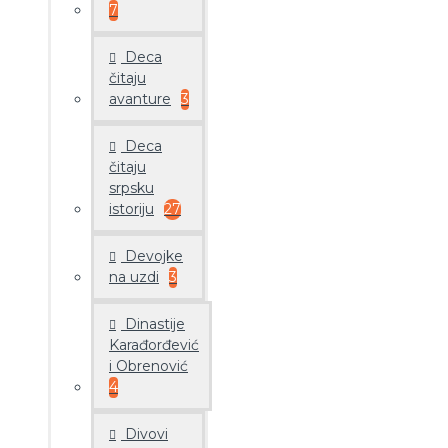
7
Deca
čitaju
avanture
3
Deca
čitaju
srpsku
istoriju
27
Devojke
na uzdi
3
Dinastije
Karađorđević
i Obrenović
4
Divovi