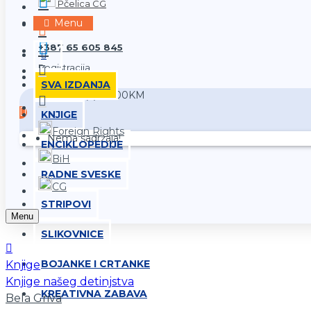
Pčelica CG
Prijava
Menu
+387 65 605 845
Registracija
SVA IZDANJA
0 proizvod(a) - 0,00KM
KNJIGE
Foreign Rights
Nema sadržaja!
ENCIKLOPEDIJE
BiH
RADNE SVESKE
CG
STRIPOVI
Menu
SLIKOVNICE
BOJANKE I CRTANKE
Knjige
Knjige našeg detinjstva
KREATIVNA ZABAVA
Bela Griva