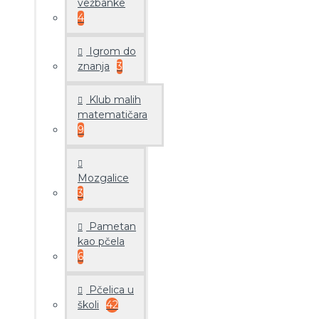
vežbanke
4
Igrom do
znanja
3
Klub malih
matematičara
9
Mozgalice
3
Pametan
kao pčela
6
Pčelica u
školi
42