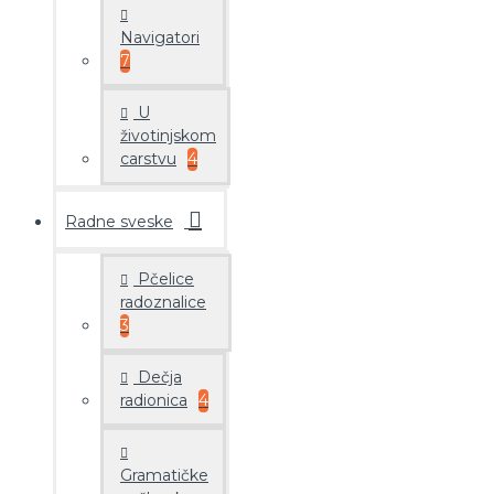
Navigatori
7
U
životinjskom
carstvu
4
Radne sveske
Pčelice
radoznalice
3
Dečja
radionica
4
Gramatičke