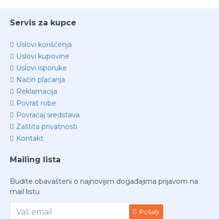
Servis za kupce
Uslovi korišćenja
Uslovi kupovine
Uslovi isporuke
Način plaćanja
Reklamacija
Povrat robe
Povraćaj sredstava
Zaštita privatnosti
Kontakt
Mailing lista
Budite obavašteni o najnovijim događajima prijavom na
mail listu
Pošalji