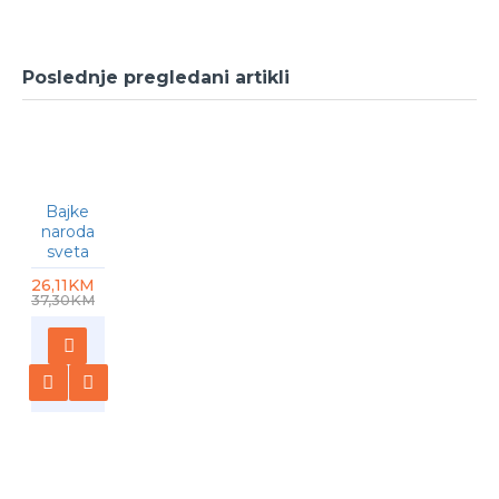
Poslednje pregledani artikli
-30 %
Bajke
naroda
sveta
26,11KM
37,30KM