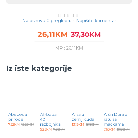
Na osnovu 0 pregleda.
-
Napišite komentar
26,11KM
37,30KM
MP : 26,11KM
Iz iste kategorije
Abeceda
Ali-baba i
Alisa u
Arči i Dora u
A
prirode
40
zemlji čuda
ratu sa
z
razbojnika
mačkama
p
7,32KM
12,20KM
13,16KM
18,80KM
b
5,25KM
7,50KM
7,63KM
10,90KM
7