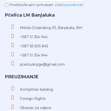
Pročitao/la sam i prihvatam
Zaštita privatnosti
Pčelica LM Banjaluka
Miloša Crnjanskog 33, Banjaluka, BiH
+387 51 354 944
+387 65 605 845
+387 51 354 944
pcelica.knjige@gmail.com
PREUZIMANJE
Kompletan katalog
Foreign Rights
Obrazac za odjave