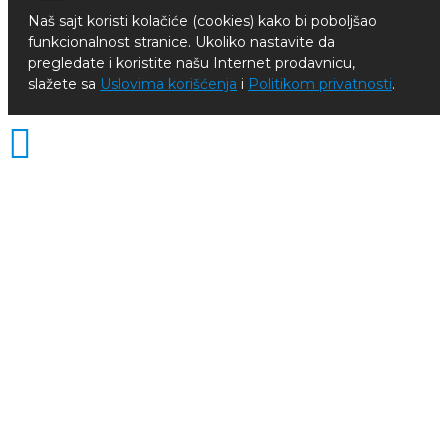
Naš sajt koristi kolačiće (cookies) kako bi poboljšao
funkcionalnost stranice. Ukoliko nastavite da
pregledate i koristite našu Internet prodavnicu,
slažete sa
Uslovima korišćenja
i
Politikom privatnosti
.