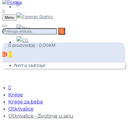
Foreign Rights
Menu
BiH
CG
0 proizvod(a) - 0,00KM
0
Nema sadržaja!
Knjige
Knjige za bebe
Otkrivalice
Otkrivalice - Životinje u selu