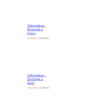
Otkrivalice -
Životinje u
moru
14,00KM
20,00KM
Otkrivalice -
Životinje u
šumi
14,00KM
20,00KM