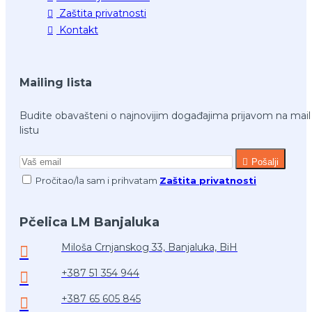
Zaštita privatnosti
Kontakt
Mailing lista
Budite obavašteni o najnovijim događajima prijavom na mail
listu
Pošalji
Pročitao/la sam i prihvatam
Zaštita privatnosti
Pčelica LM Banjaluka
Miloša Crnjanskog 33, Banjaluka, BiH
+387 51 354 944
+387 65 605 845