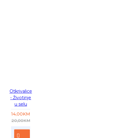
-30 %
Otkrivalice
- Životinje
u selu
14,00KM
20,00KM