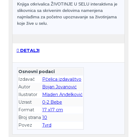
Knjiga otkrivalica ŽIVOTINJE U SELU interaktivna je
slikovnica sa skrivenim delovima namenjena
najmlađima za početno upoznavanje sa životinjama
koje žive u selu.
DETALJI
Osnovni podaci
Izdavač
Pčelica izdavaštvo
Autor
Bojan Jovanović
Ilustrator
Mladen Anđelković
Uzrast
0-2 Bebe
Format
17 x17 cm
Broj strana
10
Povez
Tvrd