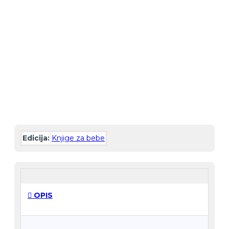
-30 %
Edicija:
Knjige za bebe
OPIS