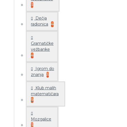
3
Dečja
radionica
4
Gramatičke
vežbanke
4
Igrom do
znanja
3
Klub malih
matematičara
9
Mozgalice
3