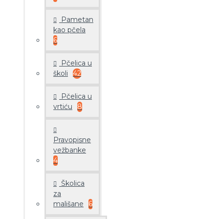
Pametan
kao pčela
6
Pčelica u
školi
42
Pčelica u
vrtiću
8
Pravopisne
vežbanke
4
Školica
za
mališane
6