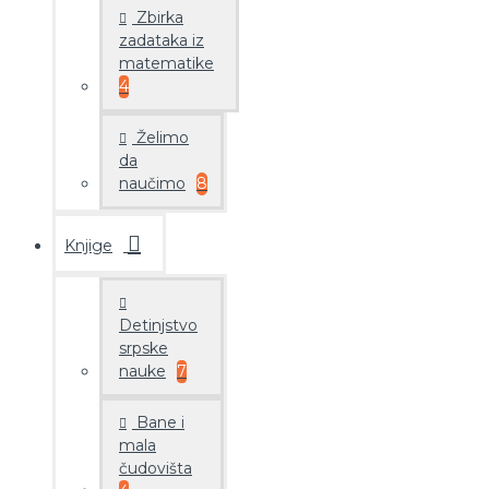
Zbirka
zadataka iz
matematike
4
Želimo
da
naučimo
8
Knjige
Detinjstvo
srpske
nauke
7
Bane i
mala
čudovišta