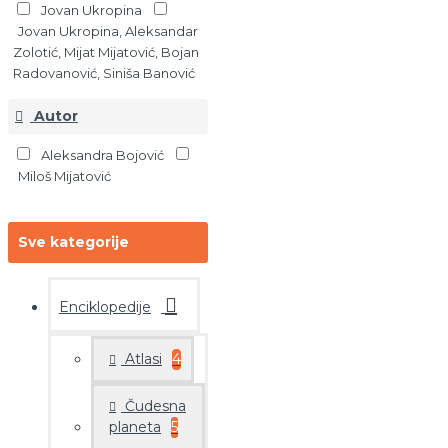
Jovan Ukropina
Jovan Ukropina, Aleksandar
Zolotić, Mijat Mijatović, Bojan
Radovanović, Siniša Banović
Autor
Aleksandra Bojović
Miloš Mijatović
Sve kategorije
Enciklopedije
Atlasi
4
Čudesna
planeta
5