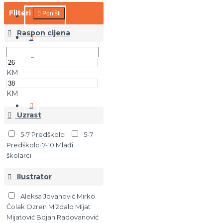
Filteri
Poništi
O NAMA
Raspon cijena
KM
KM
Uzrast
5-7 Predškolci
5-7
Predškolci 7-10 Mlađi
školarci
Ilustrator
Aleksa Jovanović Mirko
Čolak Ozren Miždalo Mijat
Mijatović Bojan Radovanović