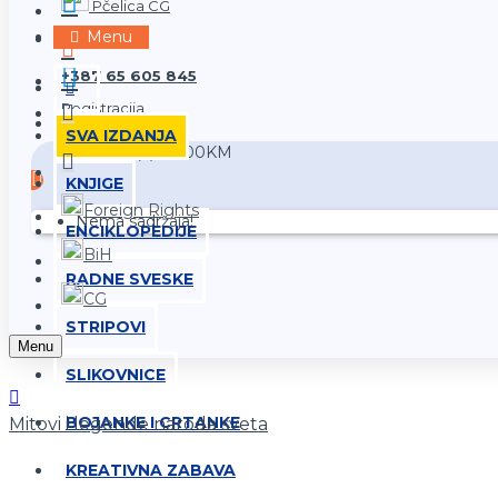
Pčelica CG
Prijava
Menu
+387 65 605 845
Registracija
SVA IZDANJA
0 proizvod(a) - 0,00KM
KNJIGE
Foreign Rights
Nema sadržaja!
ENCIKLOPEDIJE
BiH
RADNE SVESKE
CG
STRIPOVI
Menu
SLIKOVNICE
BOJANKE I CRTANKE
Mitovi i legende naroda sveta
KREATIVNA ZABAVA