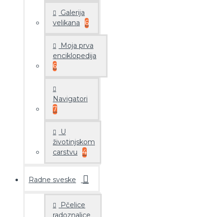
Galerija
velikana
6
Moja prva
enciklopedija
6
Navigatori
7
U
životinjskom
carstvu
4
Radne sveske
Pčelice
radoznalice