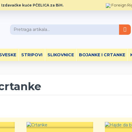
Foreign Ri
 Izdavačke kuće PČELICA za BiH.
SVESKE
STRIPOVI
SLIKOVNICE
BOJANKE I CRTANKE
 crtanke