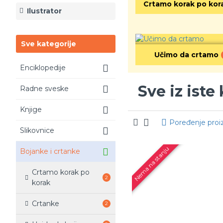
Crtamo korak po kor
Ilustrator
Sve kategorije
Učimo da crtamo
Enciklopedije
Sve iz iste
Radne sveske
Knjige
Poređenje proi
Slikovnice
Nema na stanju
Bojanke i crtanke
Crtamo korak po
2
korak
Crtanke
2