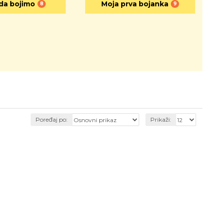
da bojimo
Moja prva bojanka
8
9
Poređaj po:
Prikaži:
-20 %
-30 %