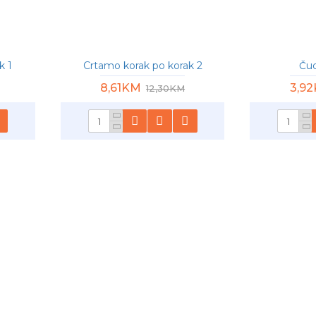
k 1
Crtamo korak po korak 2
Čud
8,61KM
3,9
12,30KM
-30 %
-20 %