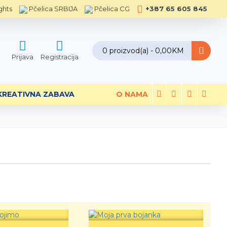
ghts
Pčelica SRBIJA
Pčelica CG
+387 65 605 845
0 proizvod(a) - 0,00KM
Prijava
Registracija
KREATIVNA ZABAVA
O NAMA