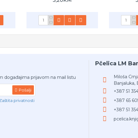
3,20KM
Pčelica LM Ba
Miloša Crnj
m događajima prijavom na mail listu
Banjaluka, 
Pošalji
+387 51 35
+387 65 60
Zaštita privatnosti
+387 51 35
pcelica.kn