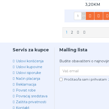
3,20KM
1
2
Servis za kupce
Mailing lista
Uslovi korišćenja
Budite obavašteni o najnoviji
Uslovi kupovine
Uslovi isporuke
Način plaćanja
Pročitao/la sam i prihvatam
Reklamacija
Povrat robe
Povraćaj sredstava
Zaštita privatnosti
Kontakt