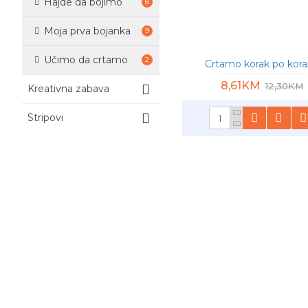
Hajde da bojimo
8
Moja prva bojanka
9
Učimo da crtamo
2
Crtamo korak po kora
8,61KM
12,30KM
Kreativna zabava
Stripovi