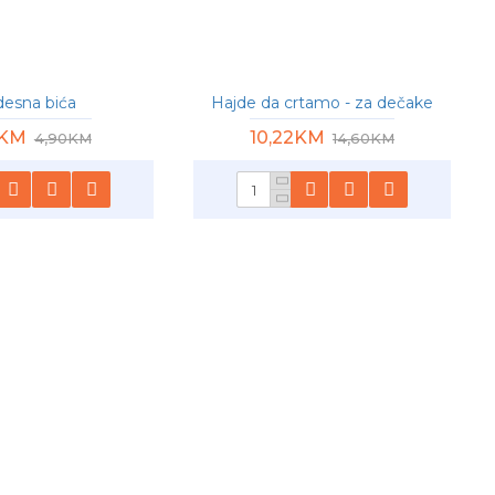
esna bića
Hajde da crtamo - za dečake
2KM
10,22KM
4,90KM
14,60KM