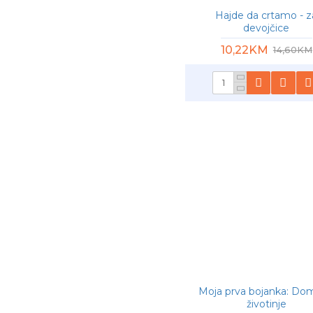
Hajde da crtamo - z
devojčice
10,22KM
14,60KM
Moja prva bojanka: Do
životinje