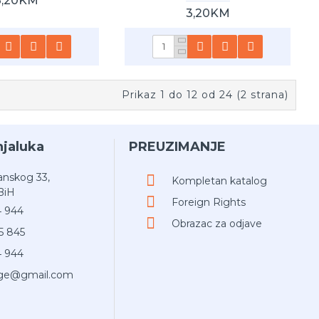
3,20KM
3,20KM
Prikaz 1 do 12 od 24 (2 strana)
njaluka
PREUZIMANJE
anskog 33,
Kompletan katalog
BiH
Foreign Rights
4 944
Obrazac za odjave
5 845
4 944
jige@gmail.com