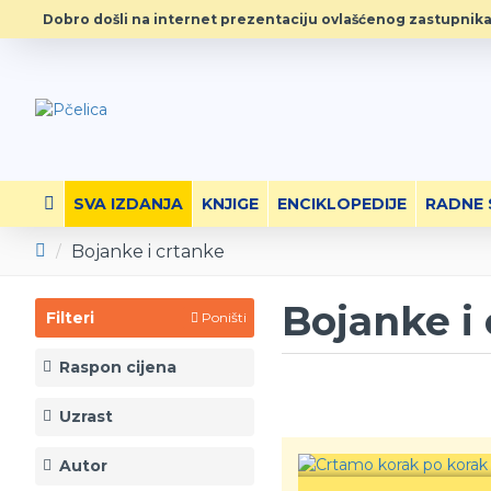
Dobro došli na internet prezentaciju ovlašćenog zastupnika
SVA IZDANJA
KNJIGE
ENCIKLOPEDIJE
RADNE 
Bojanke i crtanke
Bojanke i
Filteri
Poništi
Raspon cijena
Uzrast
Autor