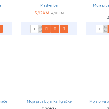
a
Maskenbal
Moja prva
3,92KM
4,90KM
maće
Moja prva bojanka: Igračke
Moja prva 