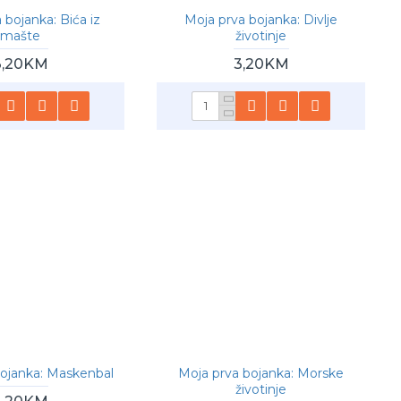
 bojanka: Bića iz
Moja prva bojanka: Divlje
mašte
životinje
3,20KM
3,20KM
bojanka: Maskenbal
Moja prva bojanka: Morske
životinje