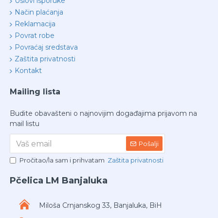
Uslovi isporuke
Način plaćanja
Reklamacija
Povrat robe
Povraćaj sredstava
Zaštita privatnosti
Kontakt
Mailing lista
Budite obavašteni o najnovijim događajima prijavom na
mail listu
Pošalji
Pročitao/la sam i prihvatam
Zaštita privatnosti
Pčelica LM Banjaluka
Miloša Crnjanskog 33, Banjaluka, BiH