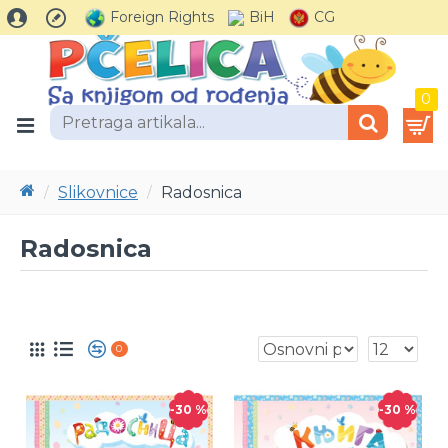
Foreign Rights
CG
BiH
0
Slikovnice
Radosnica
Radosnica
0
-30 %
-30 %