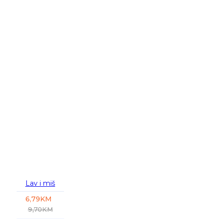
-30 %
Lav i miš
6,79KM
9,70KM