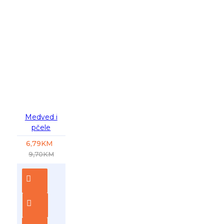
-30 %
Medved i
pčele
6,79KM
9,70KM