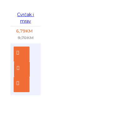
Cvrčak i
mrav
6,79KM
9,70KM