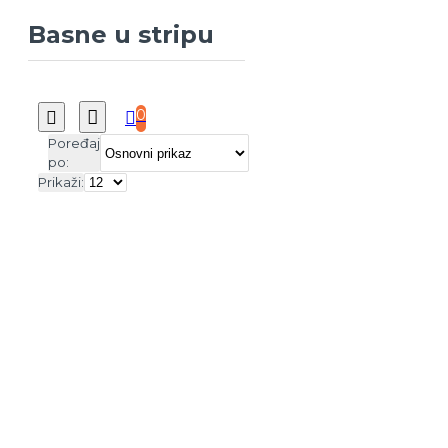
Basne u stripu
0
Poređaj
po:
Prikaži: