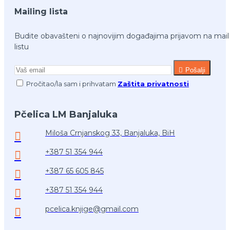
Mailing lista
Budite obavašteni o najnovijim događajima prijavom na mail
listu
Pošalji
Pročitao/la sam i prihvatam
Zaštita privatnosti
Pčelica LM Banjaluka
Miloša Crnjanskog 33, Banjaluka, BiH
+387 51 354 944
+387 65 605 845
+387 51 354 944
pcelica.knjige@gmail.com