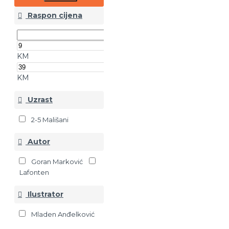
Raspon cijena
KM
KM
Uzrast
2-5 Mališani
Autor
Goran Marković
Lafonten
Ilustrator
Mladen Anđelković