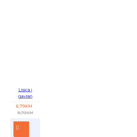
-30 %
Lisica i
gavran
6,79KM
9,70KM