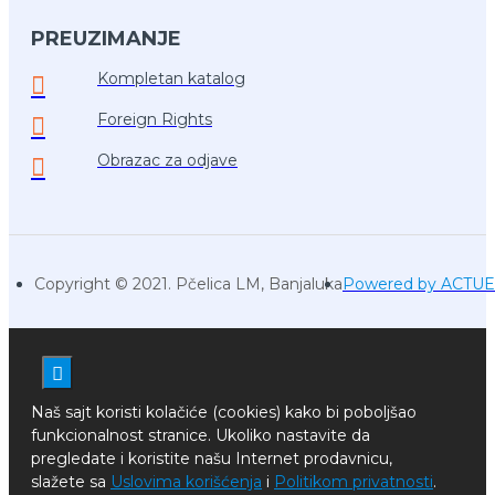
PREUZIMANJE
Kompletan katalog
Foreign Rights
Obrazac za odjave
Copyright © 2021. Pčelica LM, Banjaluka
Powered by ACTU
Naš sajt koristi kolačiće (cookies) kako bi poboljšao
funkcionalnost stranice. Ukoliko nastavite da
pregledate i koristite našu Internet prodavnicu,
slažete sa
Uslovima korišćenja
i
Politikom privatnosti
.