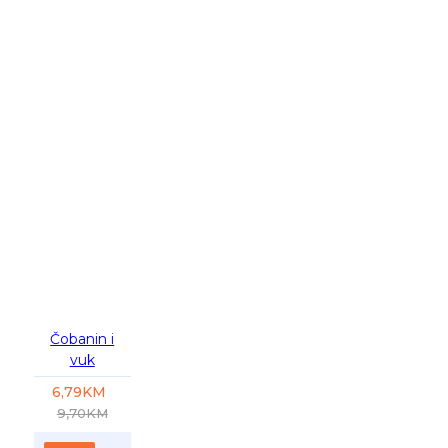
-30 %
Čobanin i
vuk
6,79KM
9,70KM