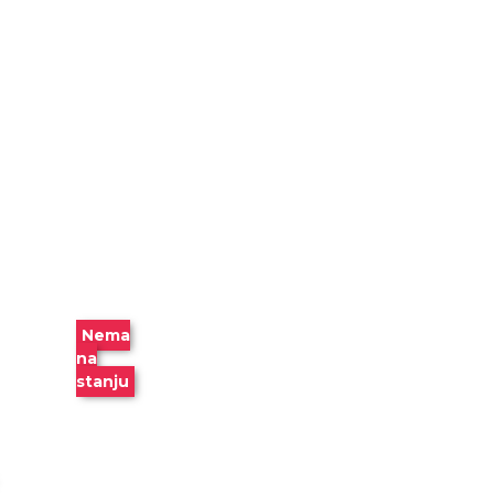
-30 %
Nema
na
stanju