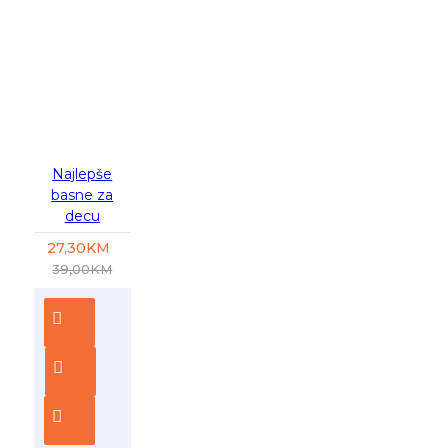
-30 %
Najlepše
basne za
decu
27,30KM
39,00KM