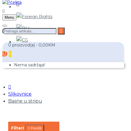
Foreign Rights
Menu
BiH
CG
0 proizvod(a) - 0,00KM
0
Nema sadržaja!
Slikovnice
Basne u stripu
Filteri
Poništi