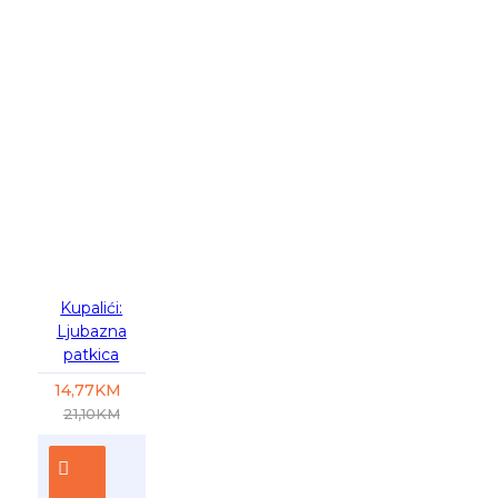
-30 %
Kupalići:
Ljubazna
patkica
14,77KM
21,10KM