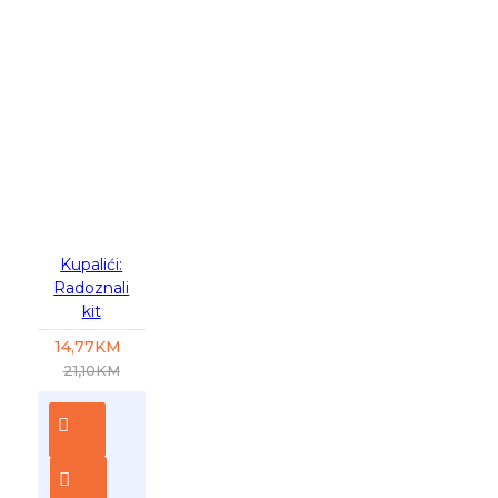
-30 %
Kupalići:
Radoznali
kit
14,77KM
21,10KM