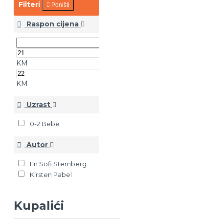
Filteri
Poništi
Raspon cijena
KM
KM
Uzrast
0-2 Bebe
Autor
En Sofi Sternberg
Kirsten Pabel
Kupalići