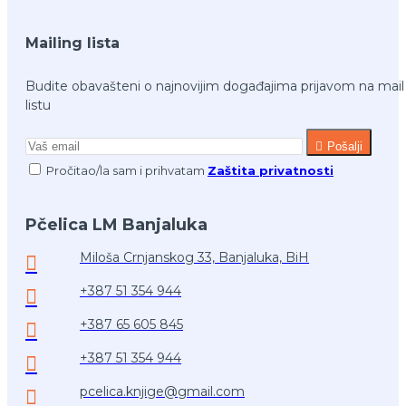
Mailing lista
Budite obavašteni o najnovijim događajima prijavom na mail
listu
Pošalji
Pročitao/la sam i prihvatam
Zaštita privatnosti
Pčelica LM Banjaluka
Miloša Crnjanskog 33, Banjaluka, BiH
+387 51 354 944
+387 65 605 845
+387 51 354 944
pcelica.knjige@gmail.com