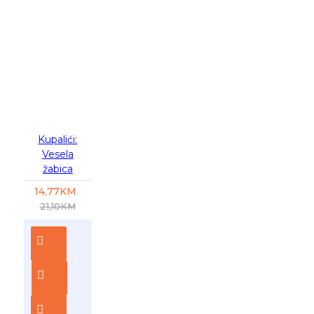
-30 %
Kupalići:
Vesela
žabica
14,77KM
21,10KM