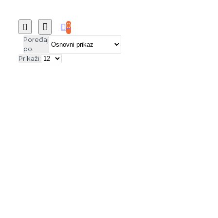
0
Poređaj
po:
Prikaži: