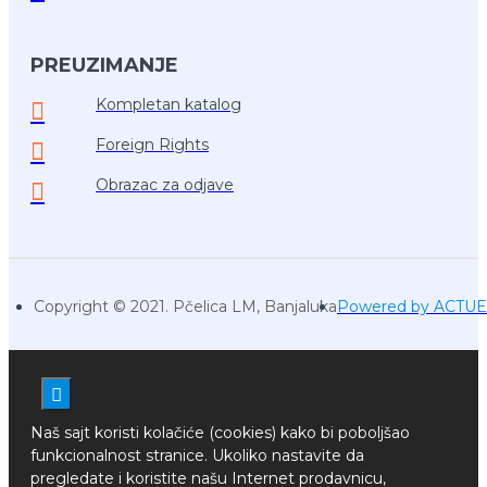
PREUZIMANJE
Kompletan katalog
Foreign Rights
Obrazac za odjave
Copyright © 2021. Pčelica LM, Banjaluka
Powered by ACTU
Naš sajt koristi kolačiće (cookies) kako bi poboljšao
funkcionalnost stranice. Ukoliko nastavite da
pregledate i koristite našu Internet prodavnicu,