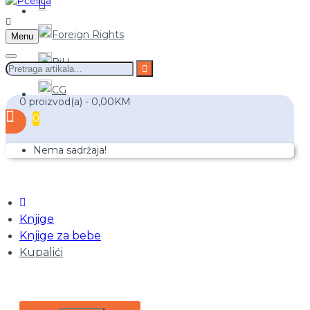
Foreign Rights
Menu
BiH
CG
0 proizvod(a) - 0,00KM
0
Nema sadržaja!
Knjige
Knjige za bebe
Kupalići