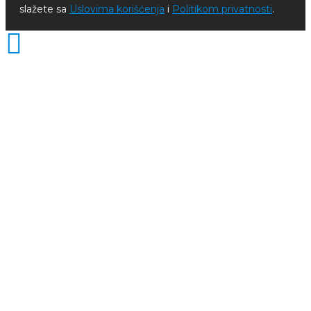
slažete sa
Uslovima korišćenja
i
Politikom privatnosti
.