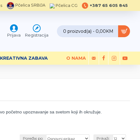
Pčelica SRBIJA
ts
Pčelica CG
+387 65 605 845
0 proizvod(a) - 0,00KM
Prijava
Registracija
KREATIVNA ZABAVA
O NAMA
ihovo početno upoznavanje sa svetom koji ih okružuje.
Poređaj po:
Prikaži: