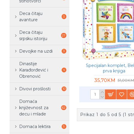
stihotvorci
Deca čitaju
3
avanture
Deca čitaju
27
srpsku istoriju
Devojke na uzdi
3
Dinastije
Specijalan komplet, Be
Karađorđević i
4
prva knjiga
Obrenović
35,70KM
51,00KM
Divovi prošlosti
10
Domaća
književnost za
62
decu i mlade
Prikaz 1 do 5 od 5 (1 st
Domaća lektira
5