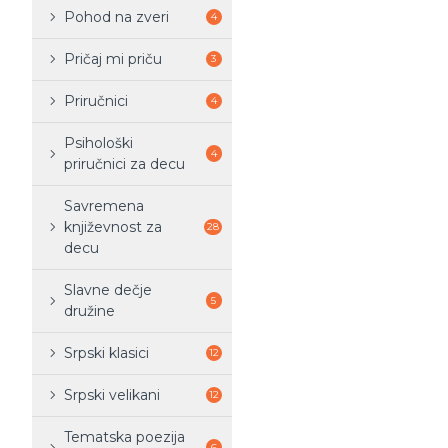
Pohod na zveri
4
Pričaj mi priču
3
Priručnici
4
Psihološki
4
priručnici za decu
Savremena
književnost za
28
decu
Slavne dečje
5
družine
Srpski klasici
12
Srpski velikani
12
Tematska poezija
6