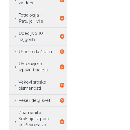
za decu
Tetralogija -
4
Patuljci i vile
Ubedljivo 10
4
najgorih
Umem da čitam
12
Upoznajmo
5
srpsku tradiciju
Vekovi srpske
10
pismenosti
Veseli dečji svet
5
Znamenite
Srpkinje iz pera
9
književnica za