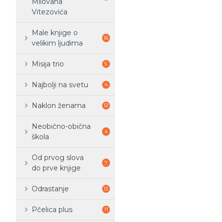
Milovana
Vitezovića
Male knjige o
16
velikim ljudima
Misija trio
5
Najbolji na svetu
4
Naklon ženama
12
Neobično-obična
4
škola
Od prvog slova
7
do prve knjige
Odrastanje
12
Pčelica plus
11