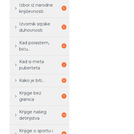
Izbor iz narodne
5
književnosti
Izvornik srpske
6
duhovnosti
Kad porastem,
6
biću...
Kad si meta
2
puberteta
Kako je biti...
8
Knjige bez
7
granica
Knjige našeg
14
detinjstva
Knjige o sportu i
8