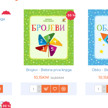
-30 %
-30 %
iga
Brojevi - Bebina prva knjiga
Oblici - B
10,15KM
10,1
14,50KM
-30 %