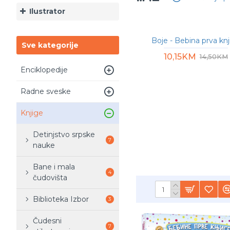
Ilustrator
Boje - Bebina prva knj
Sve kategorije
10,15KM
14,50KM
Enciklopedije
Radne sveske
Knjige
Detinjstvo srpske
7
nauke
Bane i mala
4
čudovišta
Biblioteka Izbor
3
Čudesni
7