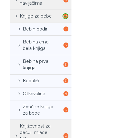
navijačima
Knjige za bebe
8
Bebin dodir
7
Bebina crno-
5
bela knjiga
Bebina prva
5
knjiga
Kupalići
3
Otkrivalice
4
Zvučne knjige
5
za bebe
Književnost za
decu i mlade
6