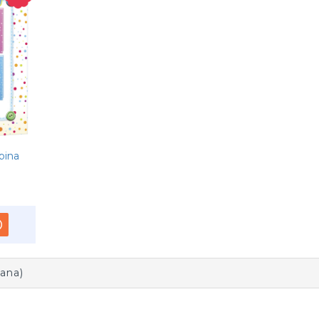
bina
rana)