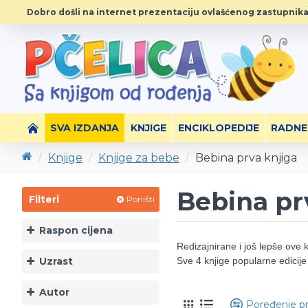
Dobro došli na internet prezentaciju ovlašćenog zastupnika
SVA IZDANJA
KNJIGE
ENCIKLOPEDIJE
RADNE
Knjige
Knjige za bebe
Bebina prva knjiga
Bebina pr
Filteri
Poništi
Raspon cijena
Redizajnirane i još lepše ove 
Uzrast
Sve
4 knjige popularne edicije 
Autor
Poređenje p