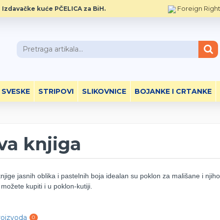
Foreign Righ
 Izdavačke kuće PČELICA za BiH.
 SVESKE
STRIPOVI
SLIKOVNICE
BOJANKE I CRTANKE
va knjiga
knjige jasnih oblika i pastelnih boja idealan su poklon za mališane i nj
možete kupiti i u poklon-kutiji.
roizvoda
0