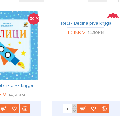
-30 %
-30 %
Reči - Bebina prva knjiga
10,15KM
14,50KM
ebina prva knjiga
5KM
14,50KM