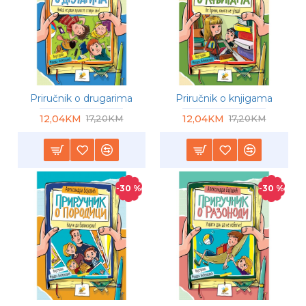
Priručnik o drugarima
Priručnik o knjigama
12,04KM
12,04KM
17,20KM
17,20KM
-30 %
-30 %