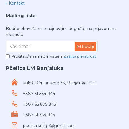
Kontakt
Mailing lista
Budite obavašteni o najnovijim događajima prijavom na
mail listu
Pošalji
Pročitao/la sam i prihvatam
Zaštita privatnosti
Pčelica LM Banjaluka
Miloša Crnjanskog 33, Banjaluka, BiH
+387 51 354 944
+387 65 605 845
+387 51 354 944
pcelica.knjige@gmail.com