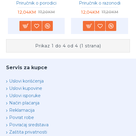
Priručnik o porodici
Priručnik o razonodi
12,04KM
12,04KM
17,20KM
17,20KM
Prikaz 1 do 4 od 4 (1 strana)
Servis za kupce
Uslovi korišćenja
Uslovi kupovine
Uslovi isporuke
Način plaćanja
Reklamacija
Povrat robe
Povraćaj sredstava
Zaštita privatnosti