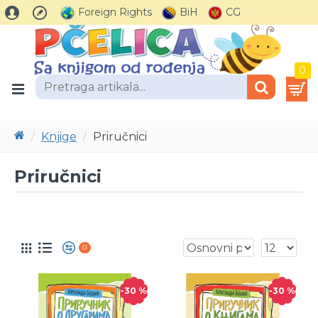
Foreign Rights
BiH
CG
0
Knjige
Priručnici
Priručnici
0
-30 %
-30 %