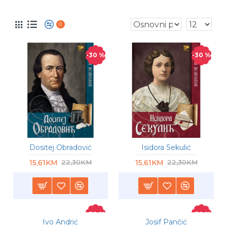
0
-30 %
-30 %
Dositej Obradović
Isidora Sekulić
15,61KM
15,61KM
22,30KM
22,30KM
-30 %
-30 %
Ivo Andrić
Josif Pančić