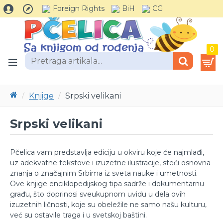
Foreign Rights
BiH
CG
0
Knjige
Srpski velikani
Srpski velikani
Pčelica vam predstavlja ediciju u okviru koje će najmlađi,
uz adekvatne tekstove i izuzetne ilustracije, steći osnovna
znanja o značajnim Srbima iz sveta nauke i umetnosti.
Ove knjige enciklopedijskog tipa sadrže i dokumentarnu
građu, što doprinosi sveukupnom uvidu u dela ovih
izuzetnih ličnosti, koje su obeležile ne samo našu kulturu,
već su ostavile traga i u svetskoj baštini.