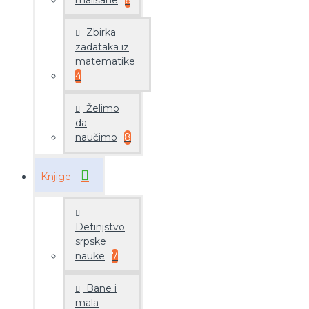
mališane
6
Zbirka
zadataka iz
matematike
4
Želimo
da
naučimo
8
Knjige
Detinjstvo
srpske
nauke
7
Bane i
mala