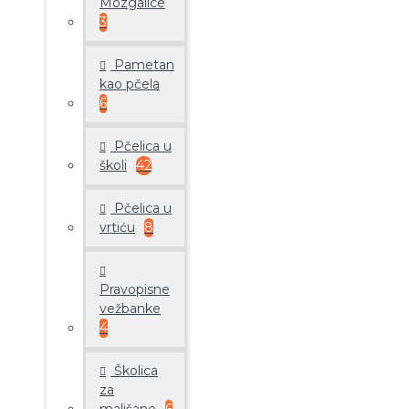
Mozgalice
3
Pametan
kao pčela
6
Pčelica u
školi
42
Pčelica u
vrtiću
8
Pravopisne
vežbanke
4
Školica
za