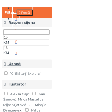
O NAMA
Filteri
Poništi
Raspon cijena
KM
KM
Uzrast
10-15 Stariji školarci
Ilustrator
Aleksa Gajić
Ivan
Šainović, Milica Mastelica,
Mijat Mijatović
Mihajlo
Dimitrievski
Milica