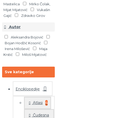
Mastelica
Mirko Čolak,
Mijat Mijatović
Vukašin
Gajić
Zdravko Girov
Autor
Aleksandra Bojović
Bojan Hodžić Kosorić
Irena Milošević
Maja
Krstić
Miloš Mijatović
Sve kategorije
Enciklopedije
Atlasi
4
Čudesna