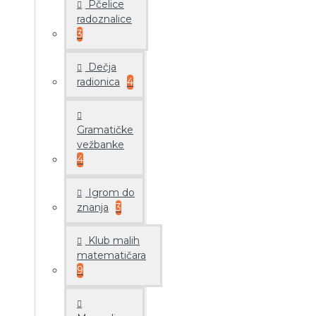
Pčelice
radoznalice
3
Dečja
radionica
4
Gramatičke
vežbanke
4
Igrom do
znanja
3
Klub malih
matematičara
9