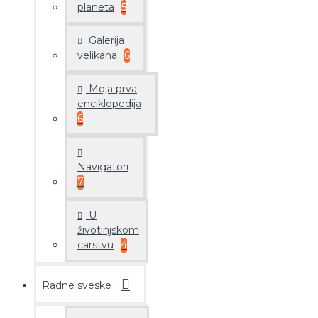
planeta
5
Galerija
velikana
6
Moja prva
enciklopedija
6
Navigatori
7
U
životinjskom
carstvu
4
Radne sveske