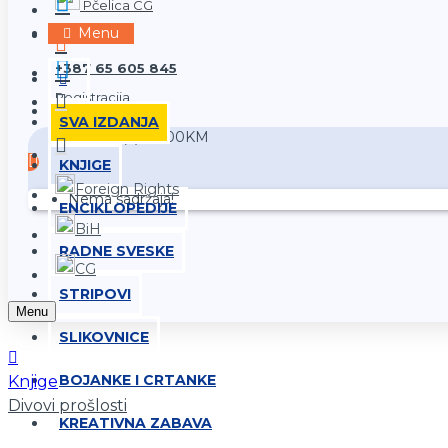
Pčelica CG
Prijava
Menu
+387 65 605 845
Registracija
SVA IZDANJA
0 proizvod(a) - 0,00KM
KNJIGE
Foreign Rights
Nema sadržaja!
ENCIKLOPEDIJE
BiH
RADNE SVESKE
CG
STRIPOVI
Menu
SLIKOVNICE
BOJANKE I CRTANKE
Knjige
Divovi prošlosti
KREATIVNA ZABAVA