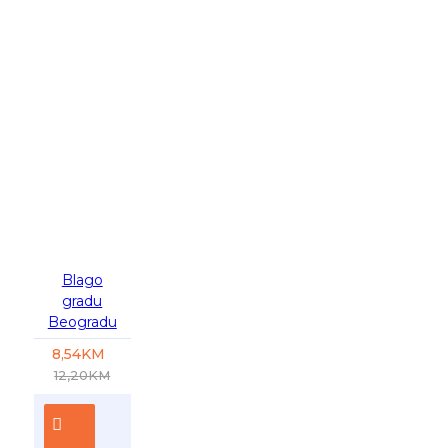
-30 %
Blago
gradu
Beogradu
8,54KM
12,20KM