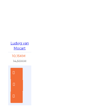
-30 %
Ludvig van
Mocart
10,15KM
14,50KM