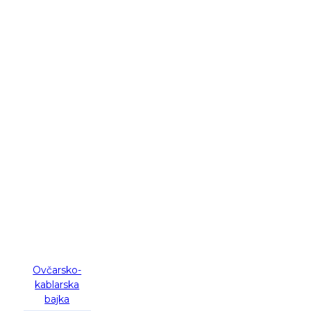
-30 %
Ovčarsko-
kablarska
bajka