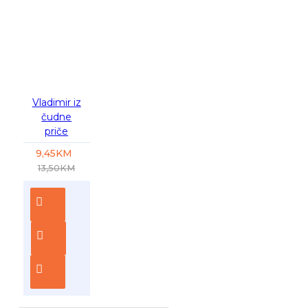
-30 %
Vladimir iz
čudne
priče
9,45KM
13,50KM