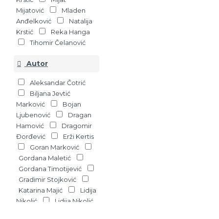
Mijatović
Mladen
Anđelković
Natalija
Krstić
Reka Hanga
Tihomir Čelanović
Autor
Aleksandar Čotrić
Biljana Jevtić
Marković
Bojan
Ljubenović
Dragan
Hamović
Dragomir
Đorđević
Erži Kertis
Goran Marković
Gordana Maletić
Gordana Timotijević
Gradimir Stojković
Katarina Majić
Lidija
Nikolić
Lidija Nikolić,
Ana Novaković