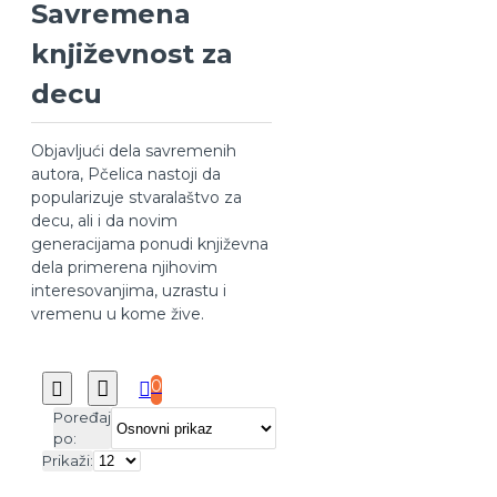
Savremena
Milomir Kragović
Miloš Petković
književnost za
Milutin Đuričković
Raša Popov
Silvija
decu
Otašević
Slobodan
Stanišić
Vesna
Objavljući dela savremenih
Aleksić
Vladan
autora, Pčelica nastoji da
Stevanović
Vladislav
popularizuje stvaralaštvo za
Vojnović
Zoran
decu, ali i da novim
Božović
generacijama ponudi književna
dela primerena njihovim
interesovanjima, uzrastu i
vremenu u kome žive.
0
Poređaj
po:
Prikaži: