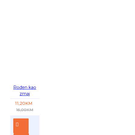
-30 %
Rođen kao
zmaj
11,20KM
16,00KM