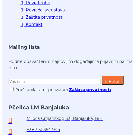
Povrat robe
Povraćaj sredstava
Zaštita privatnosti
Kontakt
Mailing lista
Budite obavašteni o najnovijim događajima prijavom na mail
listu
Pošalji
Pročitao/la sam i prihvatam
Zaštita privatnosti
Pčelica LM Banjaluka
Miloša Crnjanskog 33, Banjaluka, BiH
+387 51 354 944