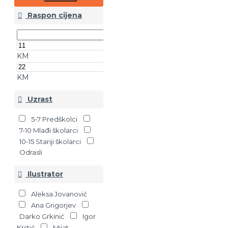
Raspon cijena
KM
KM
Uzrast
5-7 Predškolci
7-10 Mlađi školarci
10-15 Stariji školarci
Odrasli
Ilustrator
Aleksa Jovanović
Ana Grigorjev
Darko Grkinić
Igor
Krstić
Mijat