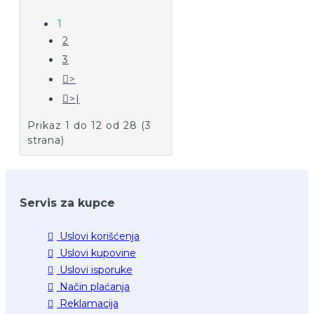
1
2
3
>
>|
Prikaz 1 do 12 od 28 (3
strana)
Servis za kupce
Uslovi korišćenja
Uslovi kupovine
Uslovi isporuke
Način plaćanja
Reklamacija