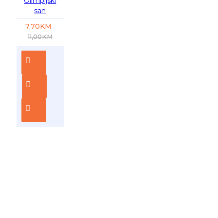
Olimpijski
san
7,70KM
11,00KM