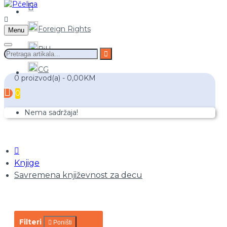
Foreign Rights
Menu
BiH
CG
0 proizvod(a) - 0,00KM
0
Nema sadržaja!
Knjige
Savremena književnost za decu
Filteri
Poništi