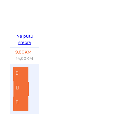
-30 %
Na putu
srebra
9,80KM
14,00KM