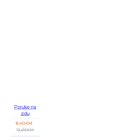
-30 %
Poruke na
zidu
8,40KM
12,00KM