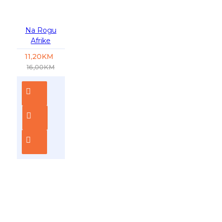
-30 %
Na Rogu
Afrike
11,20KM
16,00KM