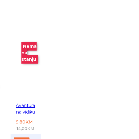
-30 %
Nema
na
stanju
Avantura
na vidiku
9,80KM
14,00KM