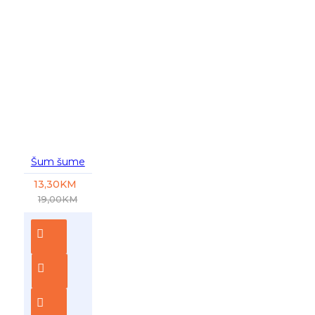
-30 %
Šum šume
13,30KM
19,00KM