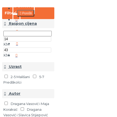
O NAMA
Filteri
Poništi
Raspon cijena
KM
KM
Uzrast
2-5 Mališani
5-7
Predškolci
Autor
Dragana Vasović i Maja
Koraksić
Dragana
Vasović i Slavica Stijepović