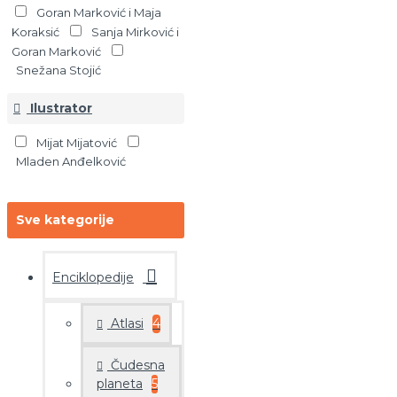
Goran Marković i Maja
Koraksić
Sanja Mirković i
Goran Marković
Snežana Stojić
Ilustrator
Mijat Mijatović
Mladen Anđelković
Sve kategorije
Enciklopedije
Atlasi
4
Čudesna
planeta
5