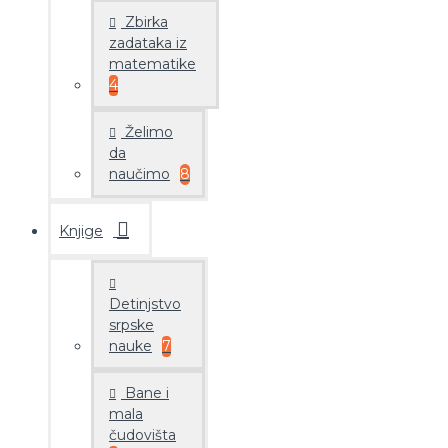
Zbirka
zadataka iz
matematike
4
Želimo
da
naučimo
8
Knjige
Detinjstvo
srpske
nauke
7
Bane i
mala
čudovišta