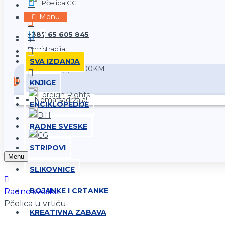
Pčelica CG
Prijava
Menu
+387 65 605 845
Registracija
SVA IZDANJA
0 proizvod(a) - 0,00KM
KNJIGE
Foreign Rights
Nema sadržaja!
ENCIKLOPEDIJE
BiH
RADNE SVESKE
CG
STRIPOVI
Menu
SLIKOVNICE
BOJANKE I CRTANKE
Radne sveske
Pčelica u vrtiću
KREATIVNA ZABAVA