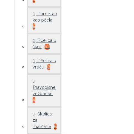
Pametan
kao pčela
6
Pčelica u
školi
42
Pčelica u
vrtiću
8
Pravopisne
vežbanke
4
Školica
za
mališane
6