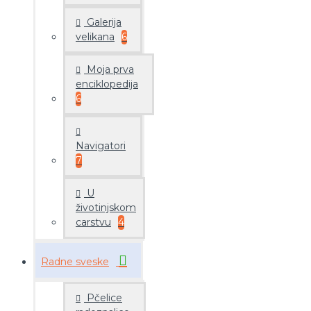
Galerija
velikana
6
Moja prva
enciklopedija
6
Navigatori
7
U
životinjskom
carstvu
4
Radne sveske
Pčelice