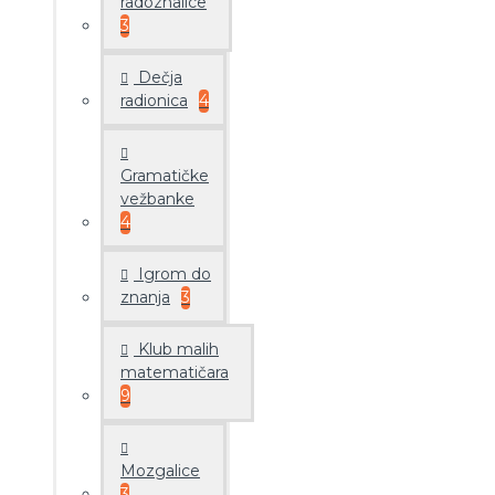
radoznalice
3
Dečja
radionica
4
Gramatičke
vežbanke
4
Igrom do
znanja
3
Klub malih
matematičara
9
Mozgalice
3