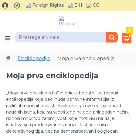
Foreign Rights
BiH
CG
0
Enciklopedije
Moja prva enciklopedija
Moja prva enciklopedija
„Moja prva enciklopedijaˮ je edicija bogato ilustrovanih
enciklopedija koje deci nude osnovne informacije iz
različitih naučnih oblasti. Svaka knjiga ove edicije pored
naučnih istina, koje su saopštene na deci prilagođen način,
donosi mnoštvo zanimljivosti koje motivišu na dalje
istraživanje i produbljivanje znanja. Ilustracije nisu
dekorativnog tipa, već na demonstrativan i očigledan