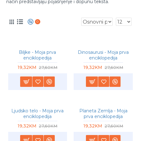
način predstavljaju pojašnjenje i dopunu teksta.
0
-30 %
-30 %
Biljke - Moja prva
Dinosaurusi - Moja prva
enciklopedija
enciklopedija
19,32KM
19,32KM
27,60KM
27,60KM
-30 %
-30 %
Ljudsko telo - Moja prva
Planeta Zemlja - Moja
enciklopedija
prva enciklopedija
19,32KM
19,32KM
27,60KM
27,60KM