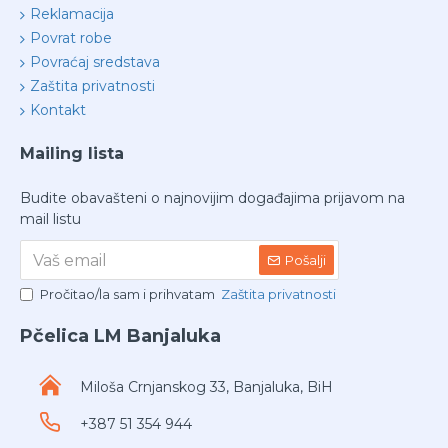
Reklamacija
Povrat robe
Povraćaj sredstava
Zaštita privatnosti
Kontakt
Mailing lista
Budite obavašteni o najnovijim događajima prijavom na
mail listu
Pošalji
Pročitao/la sam i prihvatam
Zaštita privatnosti
Pčelica LM Banjaluka
Miloša Crnjanskog 33, Banjaluka, BiH
+387 51 354 944