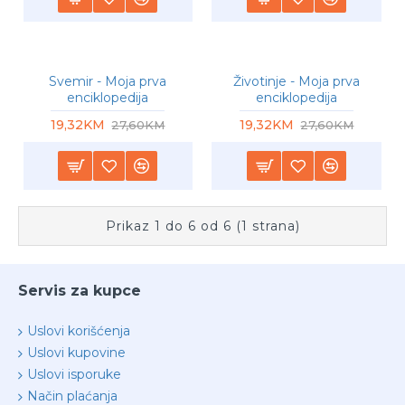
-30 %
-30 %
Svemir - Moja prva
Životinje - Moja prva
enciklopedija
enciklopedija
19,32KM
19,32KM
27,60KM
27,60KM
Prikaz 1 do 6 od 6 (1 strana)
Servis za kupce
Uslovi korišćenja
Uslovi kupovine
Uslovi isporuke
Način plaćanja